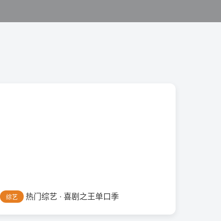
热门综艺 · 喜剧之王单口季
综艺