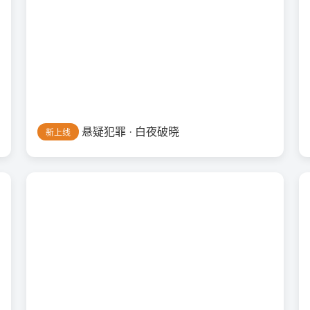
悬疑犯罪 · 白夜破晓
新上线