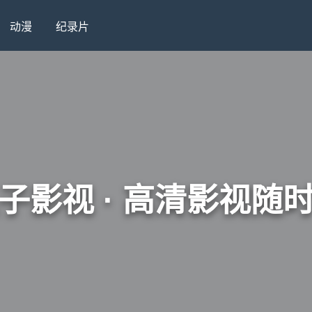
动漫
纪录片
子影视 · 高清影视随