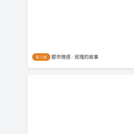
都市情感 · 玫瑰的故事
新上线