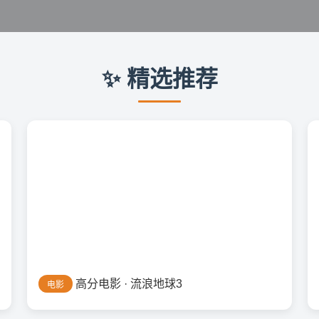
✨ 精选推荐
高分电影 · 流浪地球3
电影