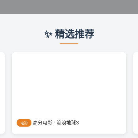
✨ 精选推荐
高分电影 · 流浪地球3
电影