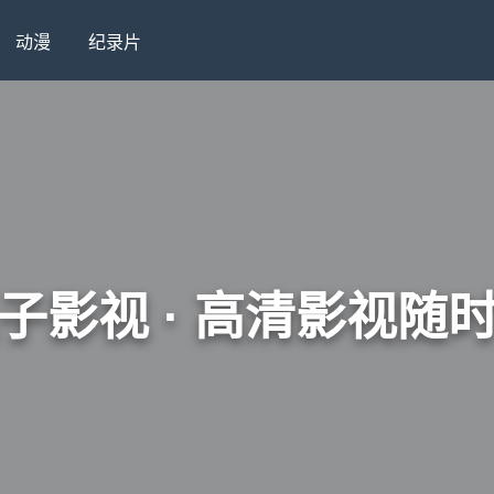
动漫
纪录片
子影视 · 高清影视随