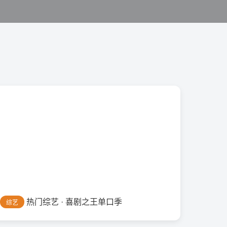
热门综艺 · 喜剧之王单口季
综艺