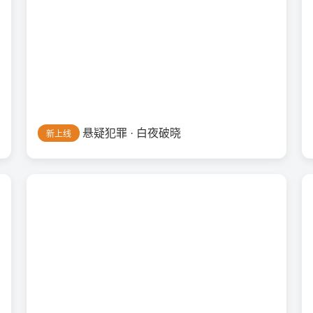
悬疑犯罪 · 白夜破晓
新上线