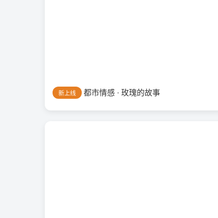
都市情感 · 玫瑰的故事
新上线