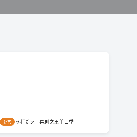
热门综艺 · 喜剧之王单口季
综艺