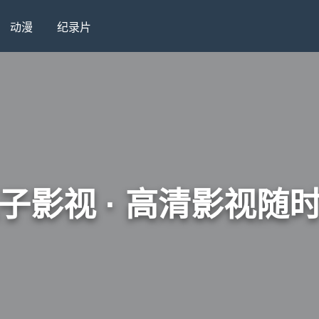
动漫
纪录片
子影视 · 高清影视随