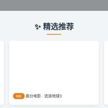
✨ 精选推荐
高分电影 · 流浪地球3
电影