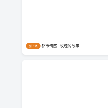
都市情感 · 玫瑰的故事
新上线