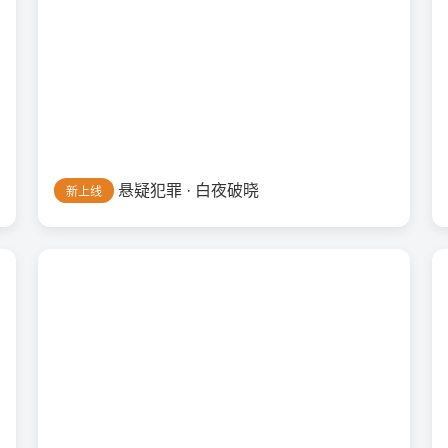
悬疑犯罪 · 白夜破晓
新上线